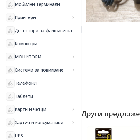
category
Мобилни терминали
category
Принтери
chevron_right
category
Детектори за фалшиви пари и банкнотоброячни машини
category
Компютри
category
МОНИТОРИ
chevron_right
category
Системи за повикване
chevron_right
category
Телефони
category
Таблети
category
Карти и четци
chevron_right
Други предлож
category
Хартия и консумативи
chevron_right
category
UPS