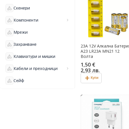
category
Скенери
category
Компоненти
chevron_right
category
Мрежи
category
Захранване
23A 12V Алкална Батери
A23 LR23A MN21 12
category
Клавиатури и мишки
Волта
1,50 €
category
Кабели и преходници
chevron_right
2,93 лв.
add
Купи
category
Сейф