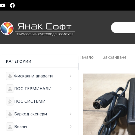
Начало
Захранване
КАТЕГОРИИ
category
Фискални апарати
chevron_right
category
ПОС ТЕРМИНАЛИ
chevron_right
category
ПОС СИСТЕМИ
category
Баркод скенери
chevron_right
category
Везни
chevron_right