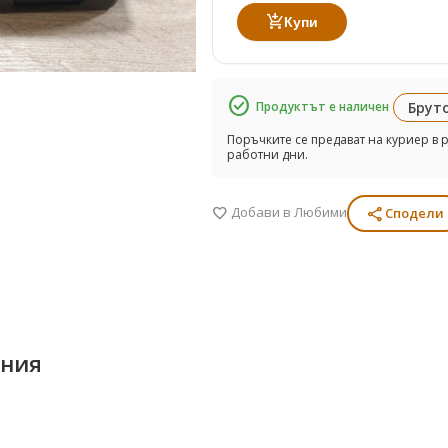
add_shopping_cart
Купи
check_circle
Продуктът е наличен
Бруто
Поръчките се предават на куриер в р
работни дни.
Добави в Любими
share
favorite
Сподели
ения