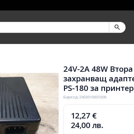
search
24V-2A 48W Втора
захранващ адапт
PS-180 за принтер
Баркод: 2403010655006
12,27 €
24,00 лв.