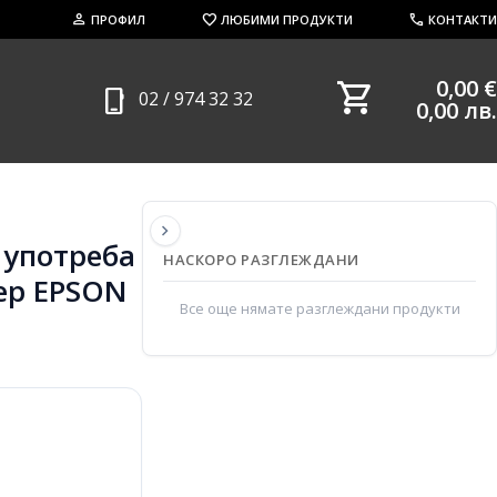
person
favorite
call
ПРОФИЛ
ЛЮБИМИ ПРОДУКТИ
КОНТАКТИ
shopping_cart
0,00 €
phone_iphone
02 / 974 32 32
0,00 лв.
chevron_right
 употреба
НАСКОРО РАЗГЛЕЖДАНИ
ер EPSON
Все още нямате разглеждани продукти