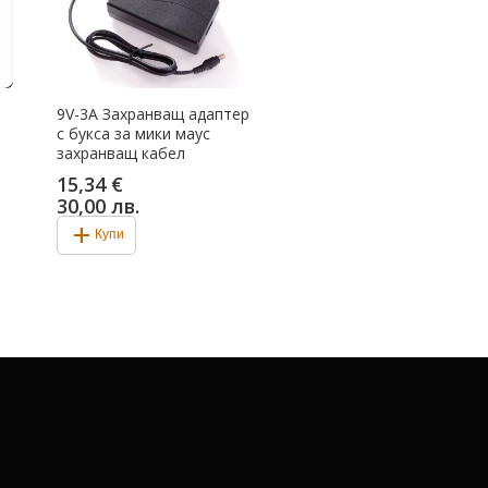
9V-3A Захранващ адаптер
с букса за мики маус
захранващ кабел
15,34 €
30,00 лв.
add
Купи