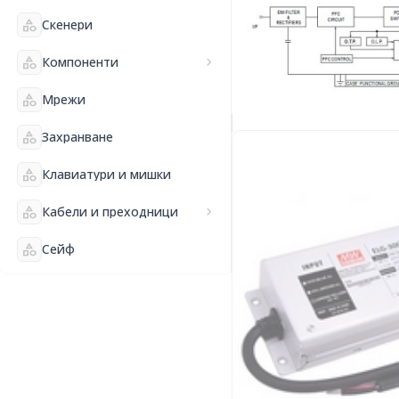
category
Скенери
category
Компоненти
chevron_right
category
Мрежи
category
Захранване
category
Клавиатури и мишки
category
Кабели и преходници
chevron_right
category
Сейф