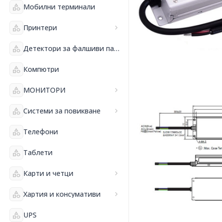
category
Мобилни терминали
category
Принтери
chevron_right
category
Детектори за фалшиви пари и банкнотоброячни машини
category
Компютри
category
МОНИТОРИ
chevron_right
category
Системи за повикване
chevron_right
category
Телефони
category
Таблети
category
Карти и четци
chevron_right
category
Хартия и консумативи
chevron_right
category
UPS