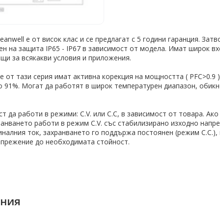
nwell e от висок клас и се предлагат с 5 години гаранция. Затв
ен на защита IP65 - IP67 в зависимост от модела. Имат широк в
щи за всякакви условия и приложения.
 от тази серия имат активна корекция на мощността ( PFC>0.9 )
 91%. Могат да работят в широк температурен диапазон, обикн
 да работи в режими: C.V. или C.C, в зависимост от товара. Ако 
анването работи в режим C.V. със стабилизирано изходно напр
иналния ток, захранването го поддържа постоянен (режим C.C.),
прежение до необходимата стойност.
ения