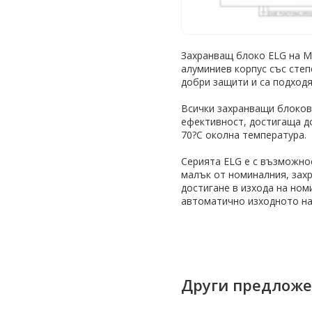
Захранващ блоко ELG на Mea
алуминиев корпус със степ
добри защити и са подходя
Всички захранващи блокове
ефективност, достигаща до
70?C околна температура.
Серията ELG е с възможност
малък от номиналния, захр
достигане в изхода на ном
автоматично изходното на
Други предлож