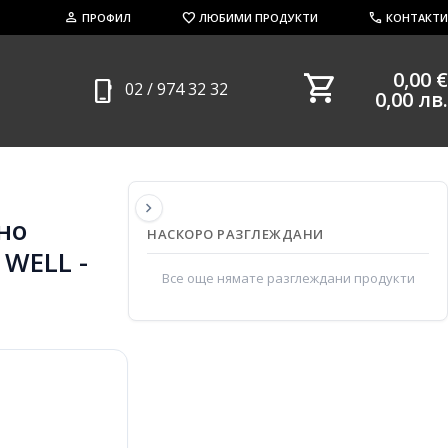
person
favorite
call
ПРОФИЛ
ЛЮБИМИ ПРОДУКТИ
КОНТАКТИ
shopping_cart
0,00 €
phone_iphone
02 / 974 32 32
0,00 лв.
chevron_right
но
НАСКОРО РАЗГЛЕЖДАНИ
WELL -
Все още нямате разглеждани продукти