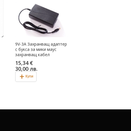
9V-3A Захранващ адаптер
с букса за мики маус
захранващ кабел
15,34 €
30,00 лв.
add
Купи