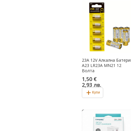
23A 12V Алкална Батери
A23 LR23A MN21 12
Волта
1,50 €
2,93 лв.
add
Купи