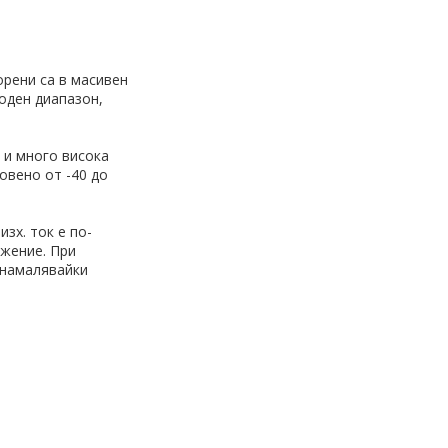
орени са в масивен
ходен диапазон,
 и много висока
овено от -40 до
изх. ток е по-
ежение. При
 намалявайки