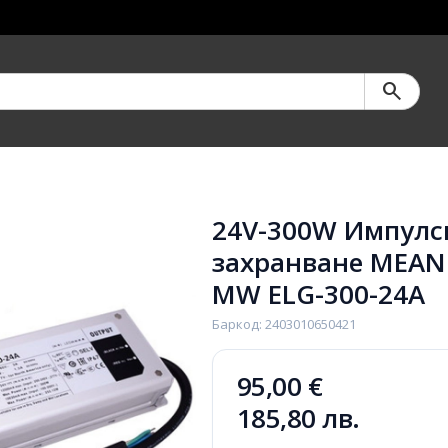
search
24V-300W Импулс
захранване MEAN 
MW ELG-300-24A
Баркод: 2403010650421
95,00 €
185,80 лв.