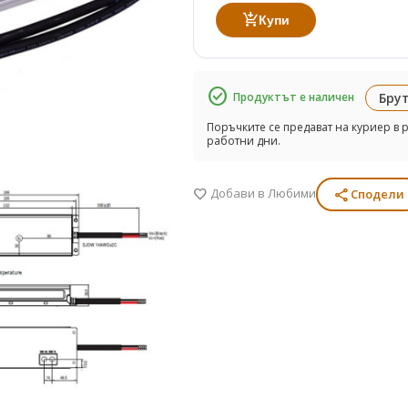
add_shopping_cart
Купи
check_circle
Продуктът е наличен
Брут
Поръчките се предават на куриер в р
работни дни.
Добави в Любими
share
favorite
Сподели