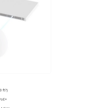
 ft?)
PoE+