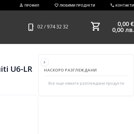
person
favorite
call
ПРОФИЛ
ЛЮБИМИ ПРОДУКТИ
КОНТАКТИ
shopping_cart
0,00 €
phone_iphone
02 / 974 32 32
0,00 лв.
chevron_right
iti U6-LR
НАСКОРО РАЗГЛЕЖДАНИ
Все още нямате разглеждани продукти