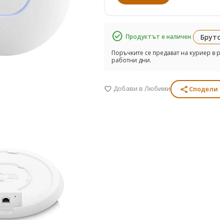
check_circle
Продуктът е наличен
Бруто
Поръчките се предават на куриер в р
работни дни.
Добави в Любими
share
favorite
Сподели