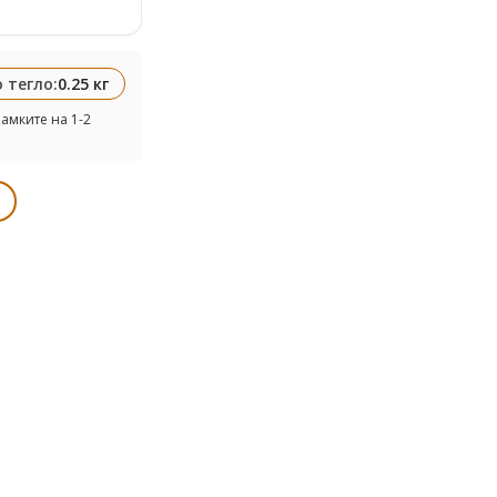
 тегло:
0.25 кг
амките на 1-2