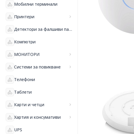
category
Мобилни терминали
category
Принтери
chevron_right
category
Детектори за фалшиви пари и банкнотоброячни машини
category
Компютри
category
МОНИТОРИ
chevron_right
category
Системи за повикване
chevron_right
category
Телефони
category
Таблети
category
Карти и четци
chevron_right
category
Хартия и консумативи
chevron_right
category
UPS