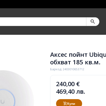
search
Аксес пойнт Ubiqu
обхват 185 кв.м.
Баркод: 2403010653712
240,00 €
469,40 лв.
add_shopping_cart
Купи