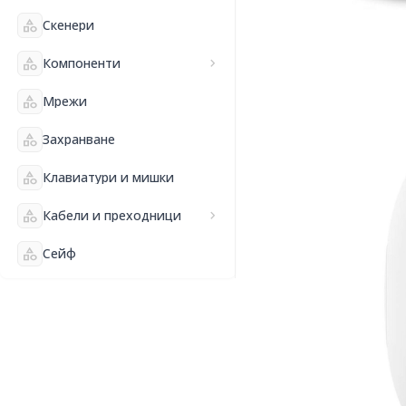
category
Скенери
category
Компоненти
chevron_right
category
Мрежи
category
Захранване
category
Клавиатури и мишки
category
Кабели и преходници
chevron_right
category
Сейф