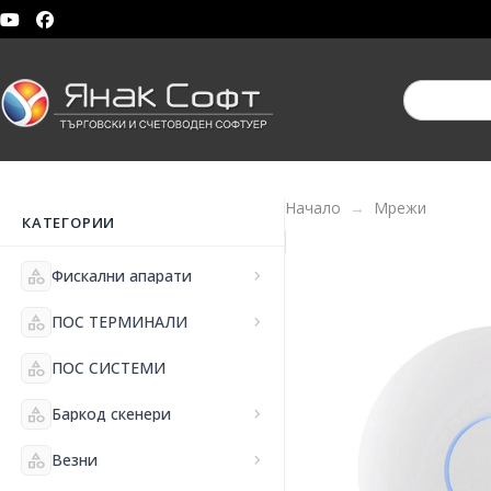
Начало
Мрежи
КАТЕГОРИИ
category
Фискални апарати
chevron_right
category
ПОС ТЕРМИНАЛИ
chevron_right
category
ПОС СИСТЕМИ
category
Баркод скенери
chevron_right
category
Везни
chevron_right