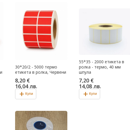
55*35 - 2000 етикета в
30*20/2 - 5000 термо
ролка - термо, 40 мм
ни
етикета в ролка, Червени
шпула
8,20 €
7,20 €
16,04 лв.
14,08 лв.
add
add
Купи
Купи