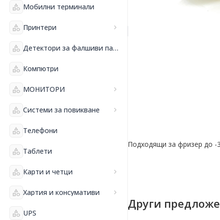
category
Мобилни терминали
category
Принтери
chevron_right
category
Детектори за фалшиви пари и банкнотоброячни машини
category
Компютри
category
МОНИТОРИ
chevron_right
category
Системи за повикване
chevron_right
category
Телефони
Подходящи за фризер до -
category
Таблети
category
Карти и четци
chevron_right
category
Хартия и консумативи
chevron_right
Други предлож
category
UPS