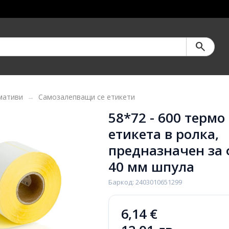
search
мативи
Самозалепващи се етикети
58*72 - 600 термо
етикета в ролка,
предназначен за 
40 мм шпула
Баркод: 2403010651299
6,14 €