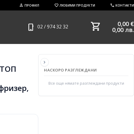
person
favorite
call
ПРОФИЛ
ЛЮБИМИ ПРОДУКТИ
КОНТАКТИ
shopping_cart
0,00 €
phone_iphone
02 / 974 32 32
0,00 лв.
chevron_right
 ТОП
НАСКОРО РАЗГЛЕЖДАНИ
Все още нямате разглеждани продукти
фризер,