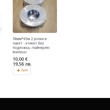
58мм*65м 2 ролки в
пакет - етикет без
подложка, /лайнерлес
linerless/
10,00 €
19,56 лв.
add
Купи