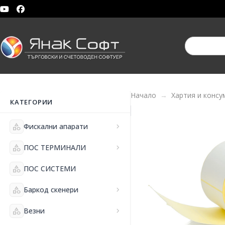
Начало
Хартия и консу
КАТЕГОРИИ
category
Фискални апарати
chevron_right
category
ПОС ТЕРМИНАЛИ
chevron_right
category
ПОС СИСТЕМИ
category
Баркод скенери
chevron_right
category
Везни
chevron_right