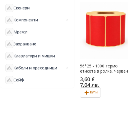
category
Скенери
category
Компоненти
chevron_right
category
Мрежи
category
Захранване
category
Клавиатури и мишки
56*25 - 1000 термо
category
Кабели и преходници
chevron_right
етикета в ролка, Черве
3,60 €
category
Сейф
7,04 лв.
add
Купи