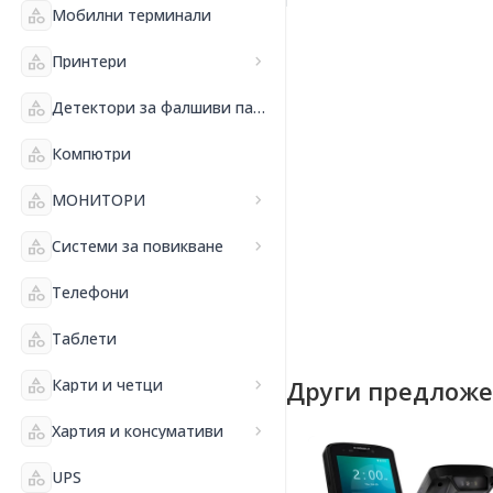
category
Мобилни терминали
category
Принтери
chevron_right
category
Детектори за фалшиви пари и банкнотоброячни машини
category
Компютри
category
МОНИТОРИ
chevron_right
category
Системи за повикване
chevron_right
category
Телефони
category
Таблети
category
Карти и четци
chevron_right
Други предлож
category
Хартия и консумативи
chevron_right
category
UPS