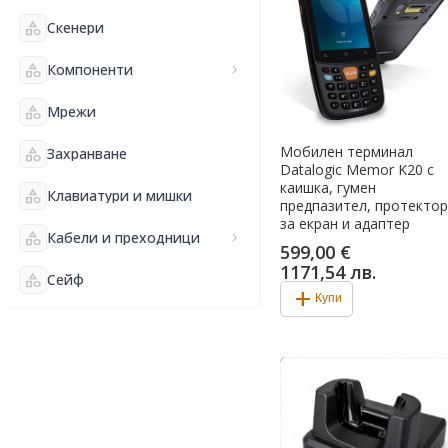
category
Скенери
category
Компоненти
chevron_right
category
Мрежи
Мобилен терминал
category
Захранване
Datalogic Memor K20 с
каишка, гумен
category
Клавиатури и мишки
предпазител, протектор
за екран и адаптeр
category
Кабели и преходници
chevron_right
599,00 €
1171,54 лв.
category
Сейф
add
Купи