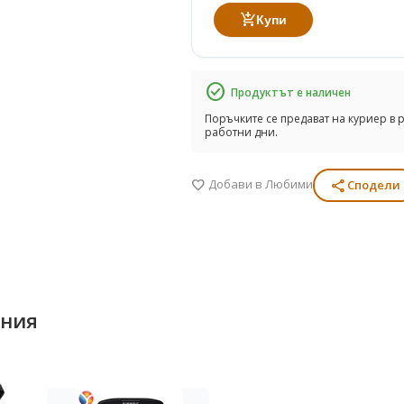
add_shopping_cart
Купи
check_circle
Продуктът е наличен
Поръчките се предават на куриер в р
работни дни.
Добави в Любими
share
favorite
Сподели
ения