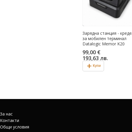
Зарядна станция - креде
за мобилен терминал
Datalogic Memor K20
99,00 €
193,63 лв.
add
Купи
За нас
Контакти
Общи условия