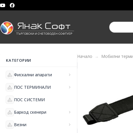
Начало
Мобилни терм
КАТЕГОРИИ
category
Фискални апарати
chevron_right
category
ПОС ТЕРМИНАЛИ
chevron_right
category
ПОС СИСТЕМИ
category
Баркод скенери
chevron_right
category
Везни
chevron_right