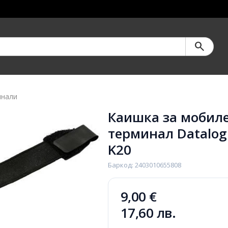
search
инали
Каишка за мобил
терминал Datalog
K20
Баркод: 2403010655808
9,00 €
17,60 лв.